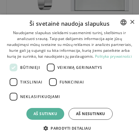
×
17.00
€
Ši svetainė naudoja slapukus
KALĖDINĖ DURŲ PAKABA ŽVAIGŽDĖ 37CM 301079
Naudojame slapukus siekdami suasmeninti turinį, skelbimus ir
analizuoti srautą. Taip pat dalijamės informacija apie jūsų
POLISH
naudojimąsi mūsų svetaine su mūsų reklamos ir analizės partneriais,
BULGARIAN
kurie gali ją sujungti su kita informacija, kurią jiems pateikėte arba
kurią jie surinko, kai naudojatės jų paslaugomis.
Polityka prywatności
CZECH
BŪTINIEJI
VEIKIMĄ GERINANTYS
FRENCH
SPANISH
TIKSLINIAI
FUNKCINIAI
ITALIAN
NEKLASIFIKUOJAMI
LITHUANIAN
GERMAN
AŠ SUTINKU
AŠ NESUTINKU
ROMANIAN
PARODYTI DETALIAU
SLOVAK