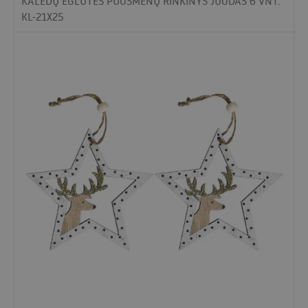
KALĖDŲ EGLUTĖS PUOŠMENŲ RINKINYS JUODAS 6 VNT.
KL-21X25