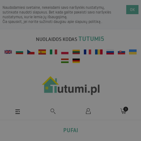
Naudodamiesi svetaine, nekeisdami savo naršyklės nustatymų,
OK
sutinkate naudoti slapukus. Bet kada galite pakeisti savo naršyklės
nustatymus, kurie lemia jų išsaugojimą.
Čia spauskit, jei norite sužinoti daugiau apie
slapukų politiką
.
TUTUMI5
NUOLAIDOS KODAS
0
PUFAI