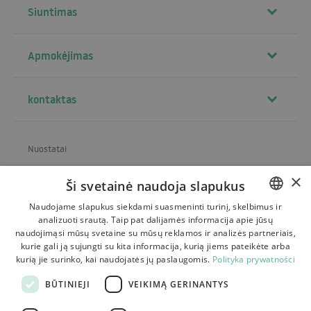
Siuntimas
Apmokėjimas
kontaktas
Nuostatai
Apie parduotuvę
×
Ši svetainė naudoja slapukus
Siuntimas
Naudojame slapukus siekdami suasmeninti turinį, skelbimus ir
analizuoti srautą. Taip pat dalijamės informacija apie jūsų
POLISH
Grąžinimas ir skundai
naudojimąsi mūsų svetaine su mūsų reklamos ir analizės partneriais,
BULGARIAN
kurie gali ją sujungti su kita informacija, kurią jiems pateikėte arba
Mokėjimai
kurią jie surinko, kai naudojatės jų paslaugomis.
Polityka prywatności
CZECH
Kontaktas
BŪTINIEJI
VEIKIMĄ GERINANTYS
FRENCH