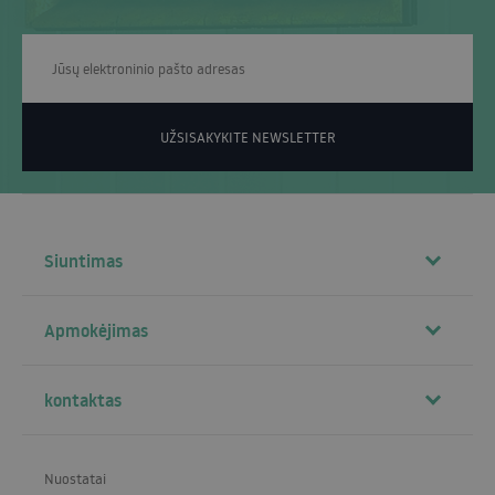
UŽSISAKYKITE NEWSLETTER
Siuntimas
Apmokėjimas
kontaktas
Nuostatai